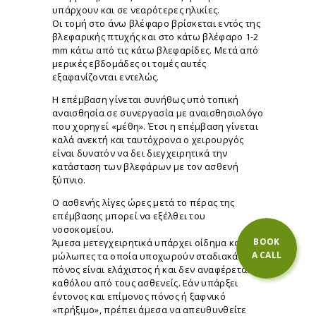
υπάρχουν και σε νεαρότερες ηλικίες.
Οι τομή στο άνω βλέφαρο βρίσκεται εντός της
βλεφαρικής πτυχής και στο κάτω βλέφαρο 1-2
mm κάτω από τις κάτω βλεφαρίδες. Μετά από
Ο
μερικές εβδομάδες οι τομές αυτές
ι
εξαφανίζονται εντελώς.
α
τ
Η επέμβαση γίνεται συνήθως υπό τοπική
ρ
αναισθησία σε συνεργασία με αναισθησιολόγο
που χορηγεί «μέθη». Έτσι η επέμβαση γίνεται
ό
καλά ανεκτή και ταυτόχρονα ο χειρουργός
ς
είναι δυνατόν να δει διεγχειρητικά την
Ε
κατάσταση των βλεφάρων με τον ασθενή
π
ξύπνιο.
α
Ο ασθενής λίγες ώρες μετά το πέρας της
ν
επέμβασης μπορεί να εξέλθει του
ο
νοσοκομείου.
ρ
BOOK
Άμεσα μετεγχειρητικά υπάρχει οίδημα και
θ
A CALL
μώλωπες τα οποία υποχωρούν σταδιακά. Ο
ω
πόνος είναι ελάχιστος ή και δεν αναφέρεται
καθόλου από τους ασθενείς. Εάν υπάρξει
τ
έντονος και επίμονος πόνος ή ξαφνικό
ι
«πρήξιμο», πρέπει άμεσα να απευθυνθείτε
κ