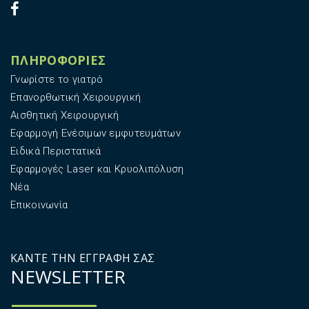
γ
έ
ς
L
ΠΛΗΡΟΦΟΡΙΕΣ
a
Γνωρίστε το γιατρό
s
Επανορθωτική Χειρουργική
e
r
Αισθητική Χειρουργική
κ
Εφαρμογή Ενέσιμων εμφυτευμάτων
α
Ειδικά Περιστατικά
ι
Εφαρμογές Laser και Κρυολιπόλυση
Κ
ρ
Νέα
υ
Επικοινωνία
ο
λ
ι
ΚΑΝΤΕ ΤΗΝ ΕΓΓΡΑΦΗ ΣΑΣ
π
ΝΕWSLETTER
ό
λ
υ