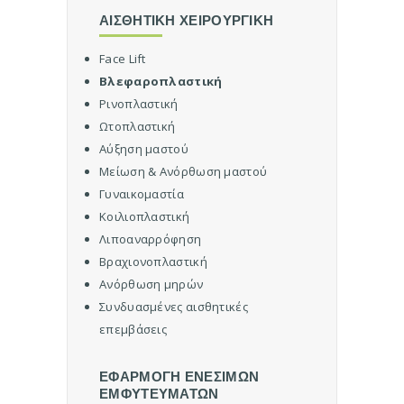
ή
Χ
ΑΙΣΘΗΤΙΚΗ ΧΕΙΡΟΥΡΓΙΚΗ
ε
ι
Face Lift
ρ
Βλεφαροπλαστική
ο
Ρινοπλαστική
υ
Ωτοπλαστική
ρ
Αύξηση μαστού
γ
Μείωση & Ανόρθωση μαστού
ι
κ
Γυναικομαστία
ή
Κοιλιοπλαστική
Λιποαναρρόφηση
Ε
φ
Βραχιονοπλαστική
α
Ανόρθωση μηρών
ρ
Συνδυασμένες αισθητικές
μ
επεμβάσεις
ο
γ
ή
ΕΦΑΡΜΟΓΗ ΕΝΕΣΙΜΩΝ
Ε
ΕΜΦΥΤΕΥΜΑΤΩΝ