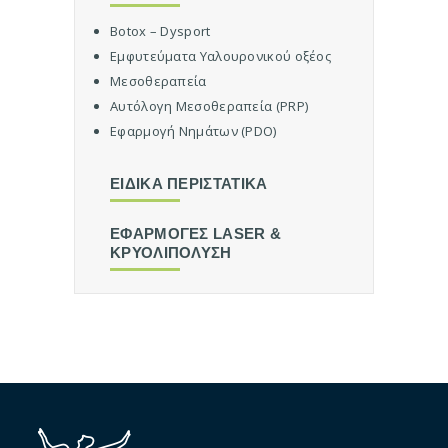
ν
έ
Botox – Dysport
σ
Εμφυτεύματα Υαλουρονικού οξέος
ι
Μεσοθεραπεία
μ
Αυτόλογη Μεσοθεραπεία (PRP)
ω
Εφαρμογή Νημάτων (PDO)
ν
ε
μ
ΕΙΔΙΚΑ ΠΕΡΙΣΤΑΤΙΚΑ
φ
υ
ΕΦΑΡΜΟΓΕΣ LASER &
τ
ΚΡΥΟΛΙΠΟΛΥΣΗ
ε
υ
μ
ά
τ
ω
ν
Ε
ι