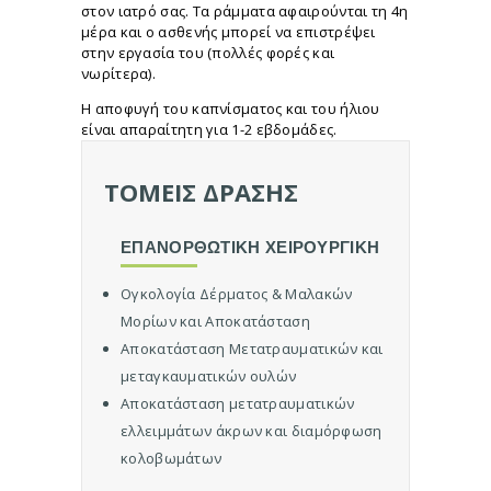
στον ιατρό σας. Τα ράμματα αφαιρούνται τη 4η
ή
μέρα και ο ασθενής μπορεί να επιστρέψει
Χ
στην εργασία του (πολλές φορές και
ε
νωρίτερα).
ι
Η αποφυγή του καπνίσματος και του ήλιου
ρ
είναι απαραίτητη για 1-2 εβδομάδες.
ο
υ
ρ
ΤΟΜΕΙΣ ΔΡΑΣΗΣ
γ
ι
ΕΠΑΝΟΡΘΩΤΙΚΗ ΧΕΙΡΟΥΡΓΙΚΗ
κ
ή
Ογκολογία Δέρματος & Μαλακών
Α
Μορίων και Αποκατάσταση
ι
Αποκατάσταση Μετατραυματικών και
σ
μεταγκαυματικών ουλών
θ
η
Αποκατάσταση μετατραυματικών
τ
ελλειμμάτων άκρων και διαμόρφωση
ι
κολοβωμάτων
κ