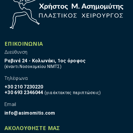
δ
ι
κ
ά
Π
ε
ρ
ΕΠΙΚΟΙΝΩΝΙΑ
ι
Διεύθυνση
σ
τ
Ραβινέ 24 - Κολωνάκι, 1ος όροφος
α
(έναντι Νοσοκομείου ΝΙΜΤΣ)
τ
Tηλέφωνα
ι
κ
+30 210 7230220
ά
+30 693 2346044
(για έκτακτες περιπτώσεις)
Ε
Email
φ
info@asimomitis.com
α
ρ
μ
ΑΚΟΛΟΥΘΗΣΤΕ ΜΑΣ
ο