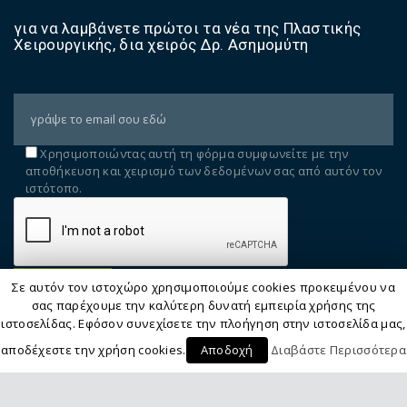
σ
για να λαμβάνετε πρώτοι τα νέα της Πλαστικής
η
Χειρουργικής, δια χειρός Δρ. Ασημομύτη
Ν
έ
α
Χρησιμοποιώντας αυτή τη φόρμα συμφωνείτε με την
αποθήκευση και χειρισμό των δεδομένων σας από αυτόν τον
ιστότοπο.
Σε αυτόν τον ιστοχώρο χρησιμοποιούμε cookies προκειμένου να
σας παρέχουμε την καλύτερη δυνατή εμπειρία χρήσης της
ιστοσελίδας. Εφόσον συνεχίσετε την πλοήγηση στην ιστοσελίδα μας,
αποδέχεστε την χρήση cookies.
Αποδοχή
Διαβάστε Περισσότερα
Web Design & Development by Generation