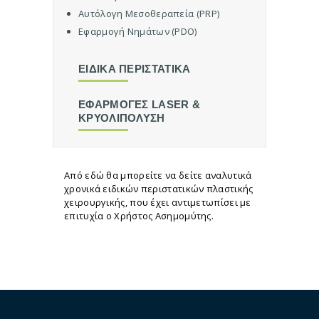
ι
Αυτόλογη Μεσοθεραπεία (PRP)
κ
Εφαρμογή Νημάτων (PDO)
ή
Α
ΕΙΔΙΚΑ ΠΕΡΙΣΤΑΤΙΚΑ
ι
σ
ΕΦΑΡΜΟΓΕΣ LASER &
θ
ΚΡΥΟΛΙΠΟΛΥΣΗ
η
τ
ι
κ
Από εδώ θα μπορείτε να δείτε αναλυτικά
ή
χρονικά ειδικών περιστατικών πλαστικής
Χ
χειρουργικής, που έχει αντιμετωπίσει με
επιτυχία ο Χρήστος Ασημομύτης.
ε
ι
ρ
ο
υ
ρ
γ