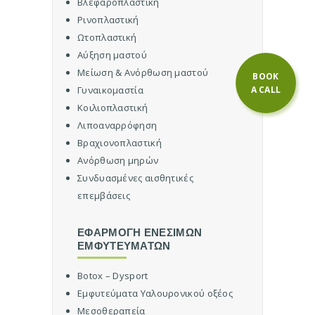
Βλεφαροπλαστική
ς
Ρινοπλαστική
Ε
Ωτοπλαστική
π
Αύξηση μαστού
α
Μείωση & Ανόρθωση μαστού
BOOK
ν
A CALL
Γυναικομαστία
ο
ρ
Κοιλιοπλαστική
θ
Λιποαναρρόφηση
ω
Βραχιονοπλαστική
τ
Ανόρθωση μηρών
ι
Συνδυασμένες αισθητικές
κ
ή
επεμβάσεις
Χ
ε
ΕΦΑΡΜΟΓΗ ΕΝΕΣΙΜΩΝ
ι
ΕΜΦΥΤΕΥΜΑΤΩΝ
ρ
ο
Botox – Dysport
υ
Εμφυτεύματα Υαλουρονικού οξέος
ρ
Μεσοθεραπεία
γ