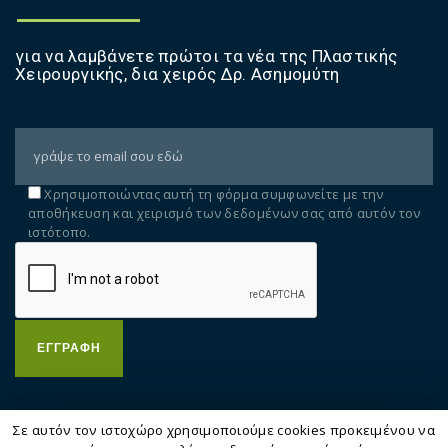
τ
α
για να λαμβάνετε πρώτοι τα νέα της Πλαστικής
τ
Χειρουργικής, δια χειρός Δρ. Ασημομύτη
ι
κ
ά
Ε
φ
α
Χρησιμοποιώντας αυτή τη φόρμα συμφωνείτε με την
αποθήκευση και χειρισμό των δεδομένων σας από αυτόν τον
ρ
ιστότοπο.
μ
ο
γ
έ
ς
L
a
s
e
r
Σε αυτόν τον ιστοχώρο χρησιμοποιούμε cookies προκειμένου να
κ