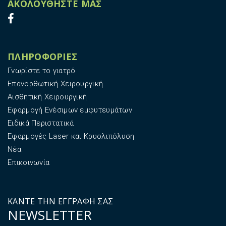
ΑΚΟΛΟΥΘΗΣΤΕ ΜΑΣ
φ
υ
τ
ε
υ
ΠΛΗΡΟΦΟΡΙΕΣ
μ
ά
Γνωρίστε το γιατρό
τ
Επανορθωτική Χειρουργική
ω
Αισθητική Χειρουργική
ν
Εφαρμογή Ενέσιμων εμφυτευμάτων
Ε
Ειδικά Περιστατικά
ι
Εφαρμογές Laser και Κρυολιπόλυση
δ
ι
Νέα
κ
Επικοινωνία
ά
Π
ε
ΚΑΝΤΕ ΤΗΝ ΕΓΓΡΑΦΗ ΣΑΣ
ρ
ΝΕWSLETTER
ι
σ