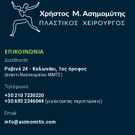
ι
κ
ή
Ε
φ
α
ρ
μ
ΕΠΙΚΟΙΝΩΝΙΑ
ο
Διεύθυνση
γ
ή
Ραβινέ 24 - Κολωνάκι, 1ος όροφος
Ε
(έναντι Νοσοκομείου ΝΙΜΤΣ)
ν
Tηλέφωνα
έ
σ
+30 210 7230220
ι
+30 693 2346044
(για έκτακτες περιπτώσεις)
μ
ω
Email
ν
info@asimomitis.com
ε
μ