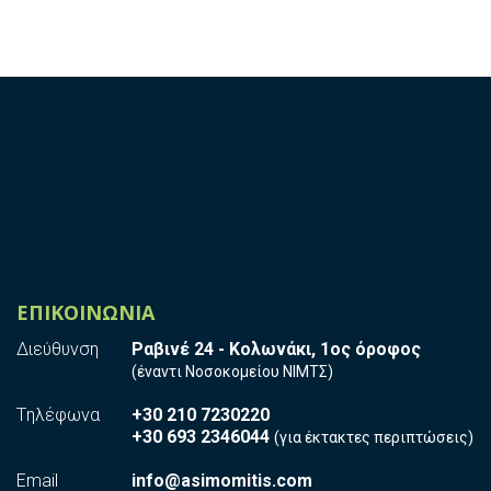
ε
ρ
ι
σ
τ
α
τ
ι
κ
ά
Ε
φ
α
ΕΠΙΚΟΙΝΩΝΙΑ
ρ
μ
Διεύθυνση
Ραβινέ 24 - Κολωνάκι, 1ος όροφος
ο
(έναντι Νοσοκομείου ΝΙΜΤΣ)
γ
έ
Tηλέφωνα
+30 210 7230220
+30 693 2346044
ς
(για έκτακτες περιπτώσεις)
L
Email
info@asimomitis.com
a