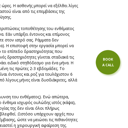
2 ώρες. Η ασθενής μπορεί να εξέλθει λίγες
στού είναι από τις επεμβάσεις της
ίησης.
 περιπτώσεις τοποθέτησης του ενθέματος
α. Εάν υπάρξει έντονος και επίμονος
τε στον ιατρό σας. Ράμματα δεν
). Η επιστοφή στην εργασία μπορεί να
ό το επίπεδο δραστηριότητας που
νές δραστηριότητες γίνεται σταδιακά τις
BOOK
άει ειδικό στηθόδεσμο για ένα μήνα. Η
A CALL
μένη τις πρώτες 2-3 εβδομάδες. Το
ναι έντονες και ροζ για τουλάχιστον 6
ό λίγους μήνες είναι δυσδιάκριτες, αλλά
όλυνση του ενθέματος). Ενώ απώτερα,
 ένθεμα ισχυρός ουλώδης ιστός (κάψα),
γίας της δεν είναι όλοι πλήρως
προβλεφθεί. Ωστόσο υπάρχουν αρχές που
έμβασης, ώστε να μειώσει τις πιθανότητες
ιαστεί η χειρουργική αφαίρεση της.