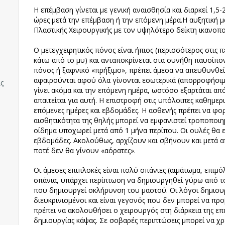
Η επέμβαση γίνεται με γενική αναισθησία και διαρκεί 1,5-
ώρες μετά την επέμβαση ή την επόμενη μέρα.Η αυξητική μα
Πλαστικής Χειρουργικής με τον υψηλότερο δείκτη ικανοπο
Ο μετεγχειρητικός πόνος είναι ήπιος (περισσότερος στις
κάτω από το μυ) και ανταποκρίνεται στα συνήθη παυσίπον
πόνος ή ξαφνικό «πρήξιμο», πρέπει άμεσα να απευθυνθεί
αφαιρούνται αφού όλα γίνονται εσωτερικά (απορροφήσιμα
ς
γίνει ακόμα και την επόμενη ημέρα, ωστόσο εξαρτάται απ
απαιτείται για αυτή. Η επιστροφή στις υπόλοιπες καθημερι
επόμενες ημέρες και εβδομάδες. Η ασθενής πρέπει να φορ
αισθητικότητα της θηλής μπορεί να εμφανιστεί τροποποιη
οίδημα υποχωρεί μετά από 1 μήνα περίπου. Οι ουλές θα εί
εβδομάδες. Ακολούθως, αρχίζουν και σβήνουν και μετά απ
ποτέ δεν θα γίνουν «αόρατες».
Οι άμεσες επιπλοκές είναι πολύ σπάνιες (αιμάτωμα, επιμ
σπάνια, υπάρχει περίπτωση να δημιουργηθεί γύρω από το
που δημιουργεί σκλήρυνση του μαστού. Οι λόγοι δημιουρ
διευκρινισμένοι και είναι γεγονός που δεν μπορεί να 
πρέπει να ακολουθήσει ο χειρουργός στη διάρκεια της επ
δημιουργίας κάψας. Σε σοβαρές περιπτώσεις μπορεί να χρε