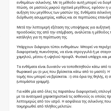
ενθεμάτων σιλικόνης. Με τη μέθοδο αυτή μπορεί να διορ
πτώση, σε μαστούς μικρού σχετικά μεγέθους, εφόσον η 
αυξηση του μεγέθους των μαστών της. Ενθέματα σιλικόνη
διόρθωση ασυμμετρίας, καθώς και σε περπτώσεις επανόρ
Μετά την λεπτομερή εξέταση της υποψήφιας για αυξητική
προσδοκίες της από την επέμβαση, αναλύεται η μέθοδος 
κατάληλη για τη περίπτωση της.
Υπάρχουν διάφοροι τύποι ενθεμάτων. Μπορεί να περιέχο
διαφορετικής πυκνότητας, να είναι στρογγυλά ή με σταγον
η
χαμηλού, μέσου ή υψηλού προφίλ. Φυσικά υπάρχει και με
Τα ενθέματα είναι δυνατόν να τοποθετηθούν κάτω από το
θωρακικό μυ (ο μυς που βρίσκεται κάτω από το μαστό). Η
τομής που μπορεί να βρίσκεται : i) στα όρια της θηλής, ii)
(υπομάστια γραμμή).
Για κάθε μία από όλες τις παραπάνω διαφορετικές επιλογ
με τα ανατομικά χαρακτηριστικά τις ασθενούς οι οποίες 
λεπτομερώς από τον ιατρό. Η ασφάλεια της σιλικόνης που
τεκμηριωθεί από πλήθος μελετών.