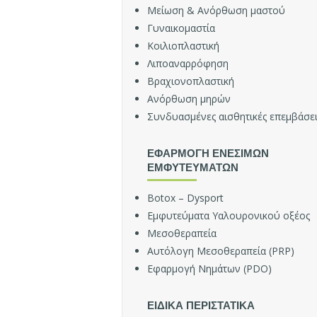
α
Μείωση & Ανόρθωση μαστού
τ
Γυναικομαστία
ρ
Κοιλιοπλαστική
ό
Λιποαναρρόφηση
ς
Βραχιονοπλαστική
Ε
Ανόρθωση μηρών
π
Συνδυασμένες αισθητικές επεμβάσει
α
ν
ο
ΕΦΑΡΜΟΓΗ ΕΝΕΣΙΜΩΝ
ρ
ΕΜΦΥΤΕΥΜΑΤΩΝ
θ
ω
Botox – Dysport
τ
Εμφυτεύματα Υαλουρονικού οξέος
ι
Μεσοθεραπεία
κ
Αυτόλογη Μεσοθεραπεία (PRP)
ή
Χ
Εφαρμογή Νημάτων (PDO)
ε
ι
ΕΙΔΙΚΑ ΠΕΡΙΣΤΑΤΙΚΑ
ρ